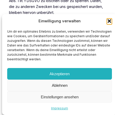
Abs. 1 lit. f DSGVO zu löschen oder zu sperren. Daten,
die zu anderen Zwecken bei uns gespeichert wurden,
bleiben hiervon unberührt.
Einwilligung verwalten
Nach Ihrer Austragung aus der Newsletterverteilerliste
wird Ihre E-Mail-Adresse bei uns bzw. dem
Um dir ein optimales Erlebnis zu bieten, verwenden wir Technologien
Newsletterdiensteanbieter ggf. in einer Blacklist
wie Cookies, um Geräteinformationen zu speichern und/oder darauf
gespeichert, sofern dies zur Verhinderung künftiger
zuzugreifen. Wenn du diesen Technologien zustimmst, können wir
Daten wie das Surfverhalten oder eindeutige IDs auf dieser Website
Mailings erforderlich ist. Die Daten aus der Blacklist
verarbeiten. Wenn du deine Einwillligung nicht erteilst oder
werden nur für diesen Zweck verwendet und nicht mit
zurückziehst, können bestimmte Merkmale und Funktionen
anderen Daten zusammengeführt. Dies dient sowohl
beeinträchtigt werden.
Ihrem Interesse als auch unserem Interesse an der
Einhaltung der gesetzlichen Vorgaben beim Versand
Akzeptieren
von Newslettern (berechtigtes Interesse im Sinne des
Art. 6 Abs. 1 lit. f DSGVO). Die Speicherung in der
Ablehnen
Blacklist ist zeitlich nicht befristet. Sie können der
Speicherung widersprechen, sofern Ihre Interessen
Einstellungen ansehen
unser berechtigtes Interesse überwiegen.
Impressum
Newsletter – Versanddienstleister