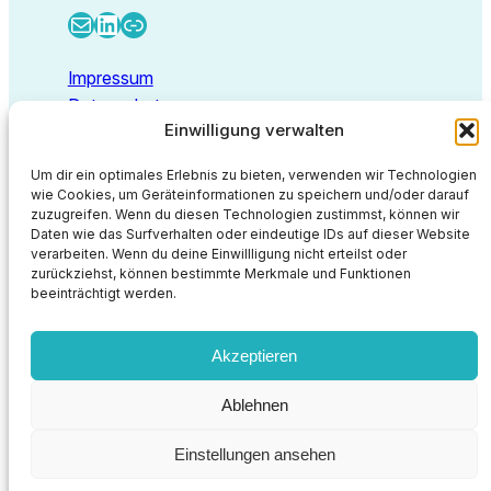
E-Mail
LinkedIn
Link
Impressum
Datenschutz
Einwilligung verwalten
Kontakt
Um dir ein optimales Erlebnis zu bieten, verwenden wir Technologien
wie Cookies, um Geräteinformationen zu speichern und/oder darauf
zuzugreifen. Wenn du diesen Technologien zustimmst, können wir
Deep Thoughts GmbH
Daten wie das Surfverhalten oder eindeutige IDs auf dieser Website
Walbecker Straße 26
verarbeiten. Wenn du deine Einwillligung nicht erteilst oder
47638 Straelen
zurückziehst, können bestimmte Merkmale und Funktionen
beeinträchtigt werden.
info@deep-thoughts.de
https://deep-thoughts.de
Akzeptieren
Proudly powered by
WordPress
Ablehnen
Einstellungen ansehen
Newsletter