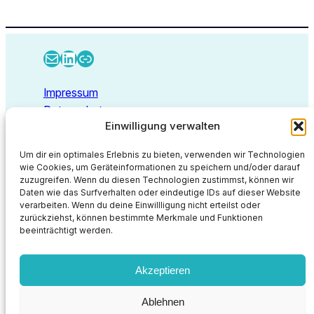
E-Mail
LinkedIn
Link
Impressum
Datenschutz
Einwilligung verwalten
Kontakt
Um dir ein optimales Erlebnis zu bieten, verwenden wir Technologien
wie Cookies, um Geräteinformationen zu speichern und/oder darauf
zuzugreifen. Wenn du diesen Technologien zustimmst, können wir
Deep Thoughts GmbH
Daten wie das Surfverhalten oder eindeutige IDs auf dieser Website
Walbecker Straße 26
verarbeiten. Wenn du deine Einwillligung nicht erteilst oder
47638 Straelen
zurückziehst, können bestimmte Merkmale und Funktionen
beeinträchtigt werden.
info@deep-thoughts.de
https://deep-thoughts.de
Akzeptieren
Proudly powered by
WordPress
Ablehnen