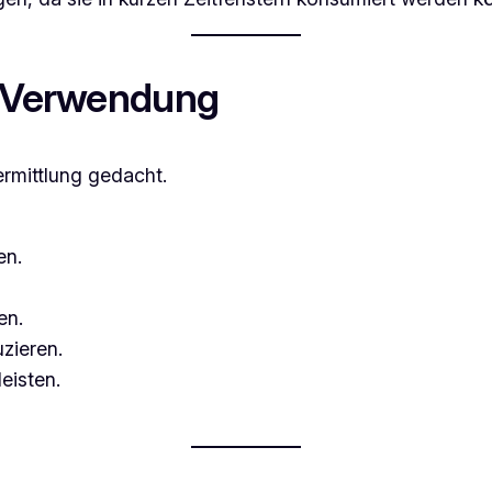
Verwendung
ermittlung gedacht.
en.
en.
zieren.
eisten.