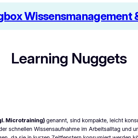
box Wissensmanagement & 
Learning Nuggets
l. Microtraining)
genannt, sind kompakte, leicht kons
n der schnellen Wissensaufnahme im Arbeitsalltag und u
en, da sie in kurzen Zeitfenstern konsumiert werden k