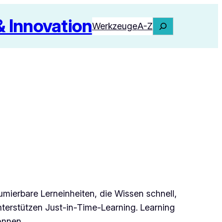
Innovation
Suchen
Werkzeuge
A-Z
umierbare Lerneinheiten, die Wissen schnell,
nterstützen Just-in-Time-Learning. Learning
önnen.