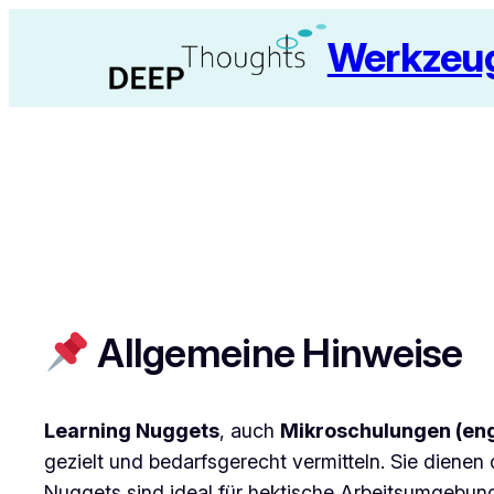
Zum
Werkzeug
Inhalt
springen
Allgemeine Hinweise
Learning Nuggets
, auch
Mikroschulungen (eng
gezielt und bedarfsgerecht vermitteln. Sie diene
Nuggets sind ideal für hektische Arbeitsumgebung