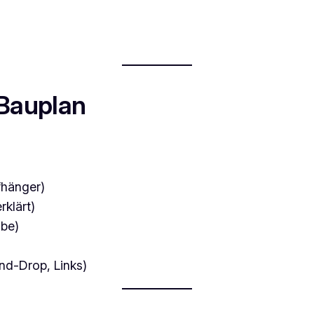
Bauplan
fhänger)
klärt)
abe)
nd-Drop, Links)