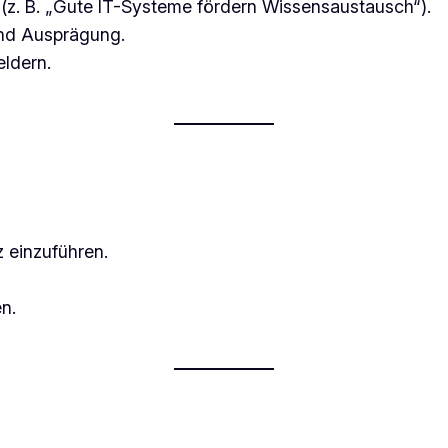
(z. B. „Gute IT-Systeme fördern Wissensaustausch“).
und Ausprägung.
ldern.
 einzuführen.
n.