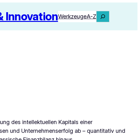
Innovation
Suchen
Werkzeuge
A-Z
ng des intellektuellen Kapitals einer
sen und Unternehmenserfolg ab – quantitativ und
lassische Finanzbilanz hinaus