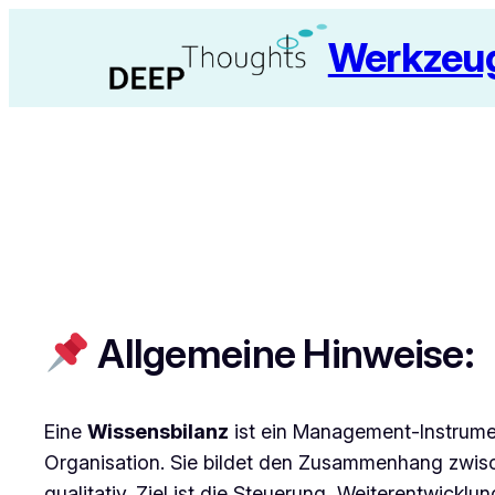
Zum
Werkzeug
Inhalt
springen
Allgemeine Hinweise:
Eine
Wissensbilanz
ist ein Management-Instrument
Organisation. Sie bildet den Zusammenhang zwisc
qualitativ. Ziel ist die Steuerung, Weiterentwick