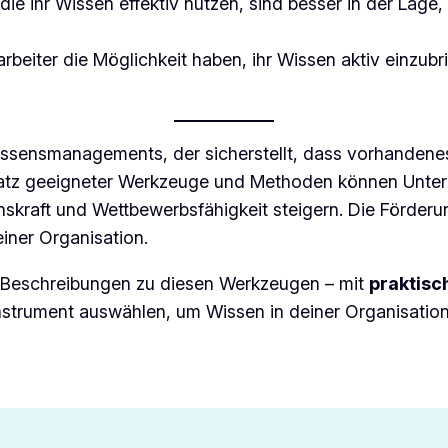
die ihr Wissen effektiv nutzen, sind besser in der La
rbeiter die Möglichkeit haben, ihr Wissen aktiv einzubr
issensmanagements, der sicherstellt, dass vorhandenes
nsatz geeigneter Werkzeuge und Methoden können Unt
onskraft und Wettbewerbsfähigkeit steigern. Die Förderu
einer Organisation.
te Beschreibungen zu diesen Werkzeugen – mit
praktisc
nstrument auswählen, um Wissen in deiner Organisation