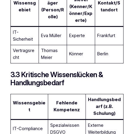
Wissensg
äger
Kontakt/S
(Kenner/K
ebiet
(Person/R
tandort
önner/Exp
olle)
erte)
IT-
Eva Müller
Experte
Frankfurt
Sicherheit
Vertragsre
Thomas
Könner
Berlin
cht
Meier
3.3 Kritische Wissenslücken &
Handlungsbedarf
Handlungsbed
Wissensgebie
Fehlende
arf (z.B.
t
Kompetenz
Schulung)
Spezialwissen
Externe
IT-Compliance
DSGVO
Weiterbildung