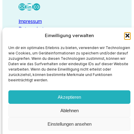
E-Mail
LinkedIn
Link
Impressum
Datenschutz
Einwilligung verwalten
Kontakt
Um dir ein optimales Erlebnis zu bieten, verwenden wir Technologien
wie Cookies, um Geräteinformationen zu speichern und/oder darauf
zuzugreifen. Wenn du diesen Technologien zustimmst, können wir
Deep Thoughts GmbH
Daten wie das Surfverhalten oder eindeutige IDs auf dieser Website
Walbecker Straße 26
verarbeiten. Wenn du deine Einwillligung nicht erteilst oder
47638 Straelen
zurückziehst, können bestimmte Merkmale und Funktionen
beeinträchtigt werden.
info@deep-thoughts.de
https://deep-thoughts.de
Akzeptieren
Proudly powered by
WordPress
Ablehnen
Einstellungen ansehen
Newsletter