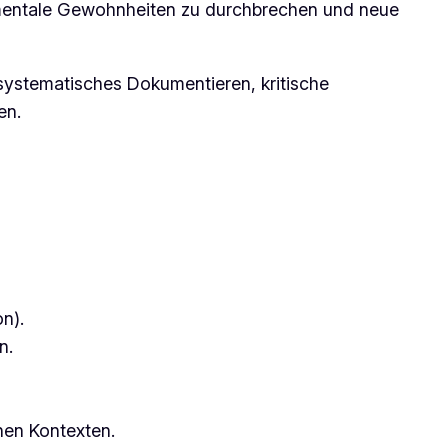
, mentale Gewohnheiten zu durchbrechen und neue
 systematisches Dokumentieren, kritische
en.
n).
n.
nen Kontexten.