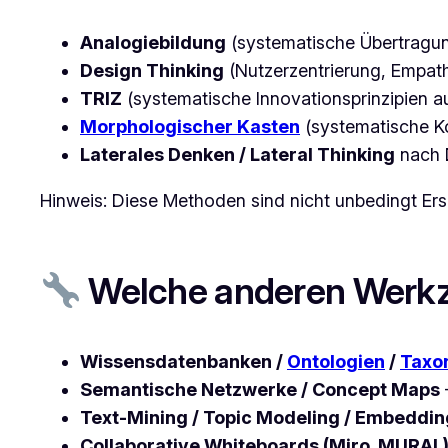
Analogiebildung
(systematische Übertragun
Design Thinking
(Nutzerzentrierung, Empat
TRIZ
(systematische Innovationsprinzipien a
Morphologischer Kasten
(systematische K
Laterales Denken / Lateral Thinking
nach 
Hinweis: Diese Methoden sind nicht unbedingt Ers
Welche anderen Werkz
Wissensdatenbanken /
Ontologien
/
Taxo
Semantische Netzwerke / Concept Maps
Text-Mining / Topic Modeling / Embeddi
Collaborative Whiteboards (Miro, MURAL