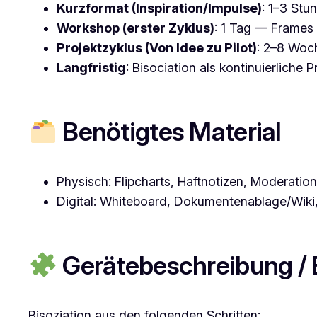
Kurzformat (Inspiration/Impulse)
: 1–3 St
Workshop (erster Zyklus)
: 1 Tag — Frames i
Projektzyklus (Von Idee zu Pilot)
: 2–8 Woch
Langfristig
: Bisociation als kontinuierliche
Benötigtes Material
Physisch: Flipcharts, Haftnotizen, Moderations
Digital: Whiteboard, Dokumentenablage/Wiki
Gerätebeschreibung / 
Bisoziation aus den folgenden Schritten: