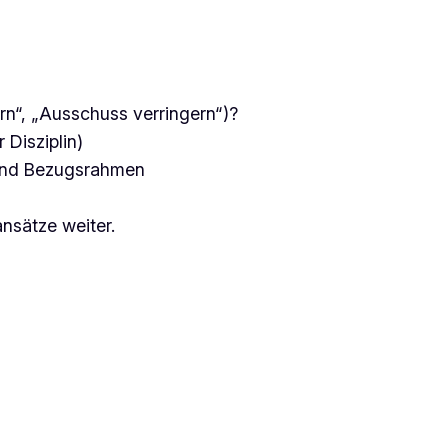
rn“, „Ausschuss verringern“)?
Disziplin)
 und Bezugsrahmen
ansätze weiter.