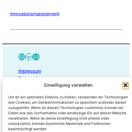
Innovationsmanagement
E-Mail
LinkedIn
Link
Impressum
Datenschutz
Einwilligung verwalten
Kontakt
Um dir ein optimales Erlebnis zu bieten, verwenden wir Technologien
wie Cookies, um Geräteinformationen zu speichern und/oder darauf
zuzugreifen. Wenn du diesen Technologien zustimmst, können wir
Deep Thoughts GmbH
Daten wie das Surfverhalten oder eindeutige IDs auf dieser Website
Walbecker Straße 26
verarbeiten. Wenn du deine Einwillligung nicht erteilst oder
zurückziehst, können bestimmte Merkmale und Funktionen
47638 Straelen
beeinträchtigt werden.
info@deep-thoughts.de