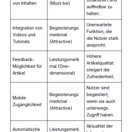
strukturiert und
von Inhalten
(Must-be)
auffindbar zu
halten.
Unerwartete
Integration von
Begeisterungs
Funktion, die
Videos und
merkmal
die Nutzer stark
Tutorials
(Attractive)
anspricht.
Höhere
Feedback-
Leistungsmerk
Artikelqualität
Möglichkeit für
mal (One-
steigert die
Artikel
dimensional)
Zufriedenheit.
Nutzer sind
Begeisterungs
begeistert,
Mobile
merkmal
wenn sie auch
Zugänglichkeit
(Attractive)
unterwegs
Zugriff haben.
Aktualität der
Automatische
Leistungsmerk