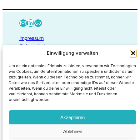
E-Mail
LinkedIn
Link
Impressum
Datenschutz
Einwilligung verwalten
Kontakt
Um dir ein optimales Erlebnis zu bieten, verwenden wir Technologien
wie Cookies, um Geräteinformationen zu speichern und/oder darauf
zuzugreifen. Wenn du diesen Technologien zustimmst, können wir
Deep Thoughts GmbH
Daten wie das Surfverhalten oder eindeutige IDs auf dieser Website
Walbecker Straße 26
verarbeiten. Wenn du deine Einwillligung nicht erteilst oder
zurückziehst, können bestimmte Merkmale und Funktionen
47638 Straelen
beeinträchtigt werden.
info@deep-thoughts.de
https://deep-thoughts.de
Akzeptieren
Proudly powered by
WordPress
Ablehnen