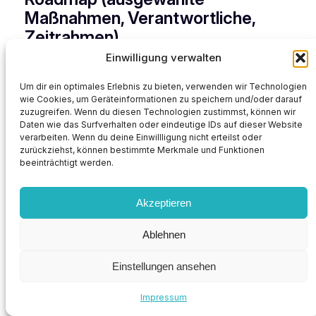
Maßnahmen, Verantwortliche,
Zeitrahmen)
Einwilligung verwalten
Maßnahme A: Nationaler Netzausbau-Plan (Phase
Um dir ein optimales Erlebnis zu bieten, verwenden wir Technologien
1: Korridordefinition) — Owner:
wie Cookies, um Geräteinformationen zu speichern und/oder darauf
Netzbetreiber/Regierung — Frist: 18 Monate
zuzugreifen. Wenn du diesen Technologien zustimmst, können wir
Daten wie das Surfverhalten oder eindeutige IDs auf dieser Website
(Szenario 1 priorisieren).
verarbeiten. Wenn du deine Einwillligung nicht erteilst oder
Maßnahme B: Aufbau modulare
zurückziehst, können bestimmte Merkmale und Funktionen
Speicherförderung & Demonstrationsprogramme
beeinträchtigt werden.
— Owner: Ministerium für Energie — Frist: 12
Monate (alle Szenarien nützlich).
Akzeptieren
Maßnahme C: Crisis Reserve Contracts für
kurzfristige Versorgungssicherheit — Owner:
Ablehnen
Energieagentur — Frist: 6 Monate (Szenario 2-
Alarm).
Einstellungen ansehen
Maßnahme D: Marktdesign-Review
(Flexibilitätsmärkte) — Owner:
Impressum
Regulierungsbehörde — Frist: 9–12 Monate