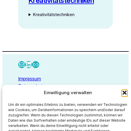
Kreativitätstechniken
Kreativitätstechniken
E-Mail
LinkedIn
Link
Impressum
Datenschutz
Einwilligung verwalten
Kontakt
Um dir ein optimales Erlebnis zu bieten, verwenden wir Technologien
wie Cookies, um Geräteinformationen zu speichern und/oder darauf
zuzugreifen. Wenn du diesen Technologien zustimmst, können wir
Deep Thoughts GmbH
Daten wie das Surfverhalten oder eindeutige IDs auf dieser Website
Walbecker Straße 26
verarbeiten. Wenn du deine Einwillligung nicht erteilst oder
zurückziehst, können bestimmte Merkmale und Funktionen